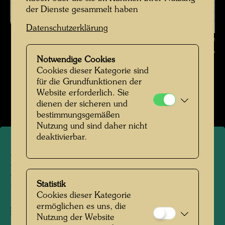
der Dienste gesammelt haben
Datenschutzerklärung
Hundertwasser im Jardin du Luxembourg , Fotograf: Augustin Dumage
© Hundertwasser Archiv
Notwendige Cookies
Cookies dieser Kategorie sind
Hundertwasser in den 1970er-Jahren
für die Grundfunktionen der
Website erforderlich. Sie
Bildergalerie öffnen
dienen der sicheren und
bestimmungsgemäßen
Nutzung und sind daher nicht
deaktivierbar.
Hundertwasser im Jardin du
Luxembourg
Statistik
Cookies dieser Kategorie
ermöglichen es uns, die
Paris, 1970
Nutzung der Website