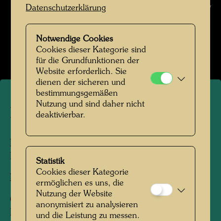
/ Hundertwasser Archiv
Datenschutzerklärung
Hundertwasser in den 1970er-Jahren
Notwendige Cookies
Bildergalerie öffnen
Cookies dieser Kategorie sind
für die Grundfunktionen der
Website erforderlich. Sie
dienen der sicheren und
bestimmungsgemäßen
Nutzung und sind daher nicht
Hundertwasser
deaktivierbar.
Personen am Foto:
Friedensreich
Hundertwasser
Statistik
Cookies dieser Kategorie
Fotograf:
Francois Meyer
ermöglichen es uns, die
Nutzung der Website
Copyright:
Nachlass Francois-Meyer /
anonymisiert zu analysieren
Hundertwasser Archiv
und die Leistung zu messen.