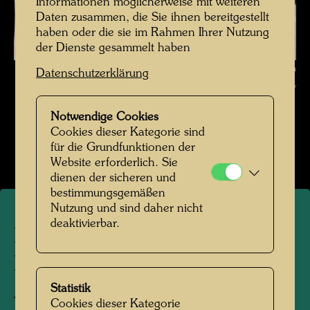
Informationen möglicherweise mit weiteren
Daten zusammen, die Sie ihnen bereitgestellt
haben oder die sie im Rahmen Ihrer Nutzung
der Dienste gesammelt haben
Feedback Bogen zu Hundertwassers Architekturvorschlägen in "Wünsch
Datenschutzerklärung
dir was" , Fotograf: Unbekannt Unknown © Hundertwasser Archiv
Notwendige Cookies
Hundertwasser in den 1970er-Jahren
Cookies dieser Kategorie sind
Bildergalerie öffnen
für die Grundfunktionen der
Website erforderlich. Sie
dienen der sicheren und
bestimmungsgemäßen
Nutzung und sind daher nicht
deaktivierbar.
Feedback Bogen zu
Hundertwassers
Architekturvorschlägen in
Statistik
Cookies dieser Kategorie