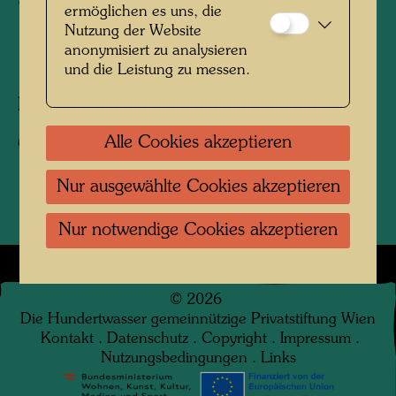
"Wünsch dir was"
ermöglichen es uns, die
Nutzung der Website
anonymisiert zu analysieren
1972
und die Leistung zu messen.
Fotograf:
Unbekannt Unknown
Alle Cookies akzeptieren
Copyright:
Hundertwasser Archiv
Nur ausgewählte Cookies akzeptieren
Nur notwendige Cookies akzeptieren
©
2026
Die Hundertwasser gemeinnützige Privatstiftung Wien
Kontakt
.
Datenschutz
.
Copyright
.
Impressum
.
Nutzungsbedingungen
.
Links