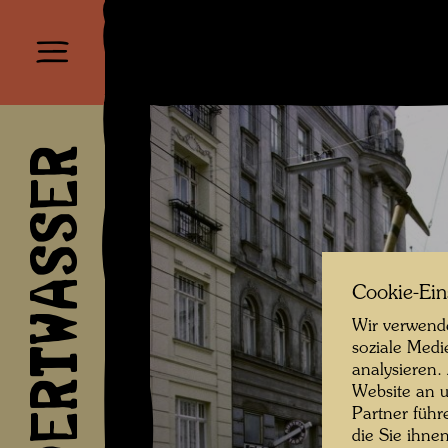
HUNDERTWASSER
Cookie-Ein
Wir verwende
soziale Medi
analysieren.
Website an u
Partner führ
die Sie ihne