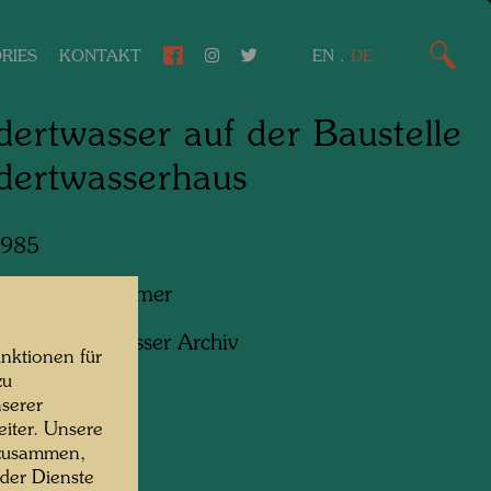
RIES
KONTAKT
EN
.
DE
ertwasser auf der Baustelle
dertwasserhaus
1985
f:
Gerhard Krömer
ht:
Hundertwasser Archiv
nktionen für
zu
serer
iter. Unsere
 zusammen,
 der Dienste