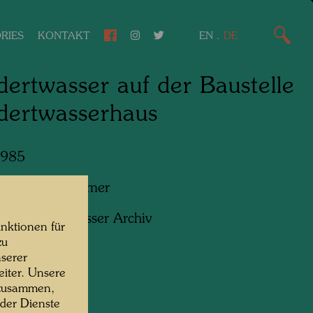
RIES
KONTAKT
EN
.
DE
ertwasser auf der Baustelle
dertwasserhaus
1985
f:
Gerhard Krömer
ht:
Hundertwasser Archiv
nktionen für
zu
serer
iter. Unsere
 zusammen,
 der Dienste