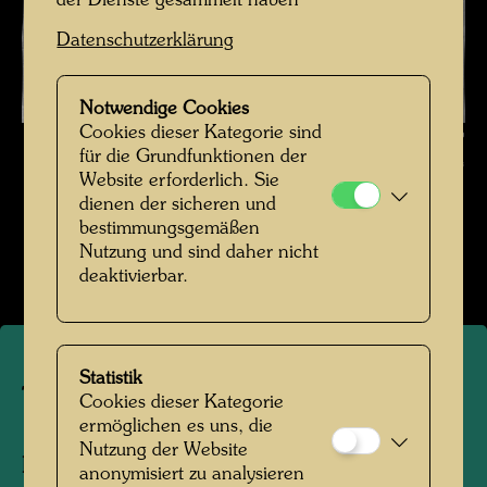
der Dienste gesammelt haben
Datenschutzerklärung
Notwendige Cookies
Cookies dieser Kategorie sind
Tempelhüpfen , Fotograf: Friedensreich Hundertwasser ©
für die Grundfunktionen der
Hundertwasser Archiv
Website erforderlich. Sie
dienen der sicheren und
Werte der Strasse
bestimmungsgemäßen
Nutzung und sind daher nicht
Bildergalerie öffnen
deaktivierbar.
Statistik
Tempelhüpfen
Cookies dieser Kategorie
ermöglichen es uns, die
Nutzung der Website
Fotograf:
Friedensreich Hundertwasser
anonymisiert zu analysieren