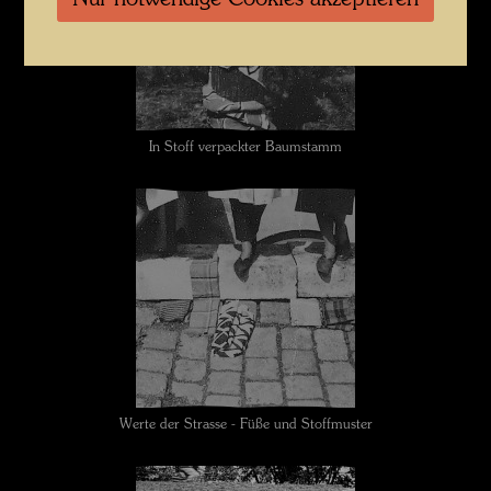
Nur notwendige Cookies akzeptieren
In Stoff verpackter Baumstamm
Werte der Strasse - Füße und Stoffmuster