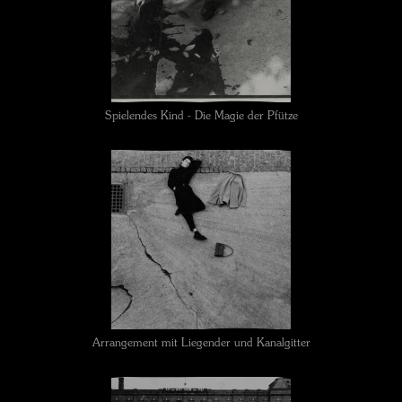
Spielendes Kind - Die Magie der Pfütze
Arrangement mit Liegender und Kanalgitter