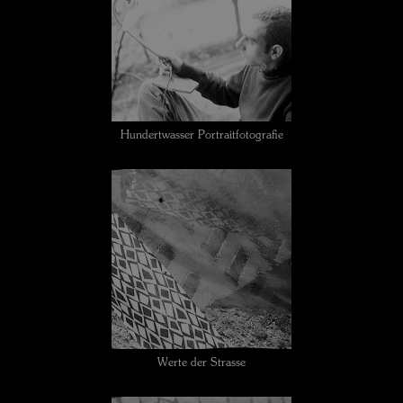
Hundertwasser Portraitfotografie
Werte der Strasse