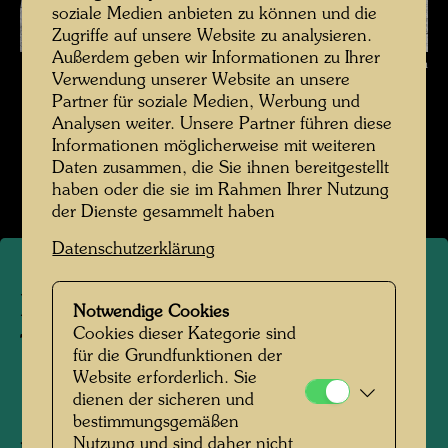
soziale Medien anbieten zu können und die
Zugriffe auf unsere Website zu analysieren.
Außerdem geben wir Informationen zu Ihrer
Die Reise mit der Transsibirischen Eisenbahn , Fotograf: Friedensreich
Verwendung unserer Website an unsere
Hundertwasser © Hundertwasser Archiv
Partner für soziale Medien, Werbung und
Analysen weiter. Unsere Partner führen diese
Die Reise mit der Transsibirischen Eisenbahn
Informationen möglicherweise mit weiteren
Daten zusammen, die Sie ihnen bereitgestellt
Bildergalerie öffnen
haben oder die sie im Rahmen Ihrer Nutzung
der Dienste gesammelt haben
Datenschutzerklärung
Die Reise mit der
Notwendige Cookies
Cookies dieser Kategorie sind
Transsibirischen Eisenbahn
für die Grundfunktionen der
Website erforderlich. Sie
dienen der sicheren und
1961
bestimmungsgemäßen
Nutzung und sind daher nicht