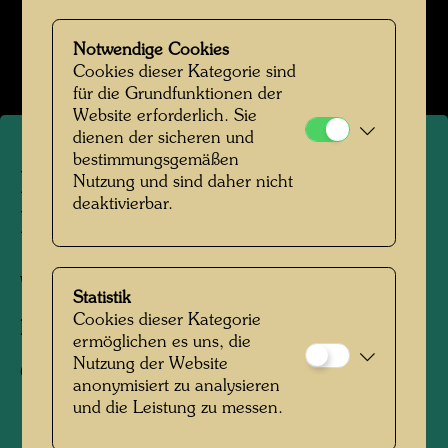
Hundertwasser auf der Baustelle
Bildergalerie öffnen
Notwendige Cookies
Cookies dieser Kategorie sind
für die Grundfunktionen der
Website erforderlich. Sie
dienen der sicheren und
bestimmungsgemäßen
Hundertwasser auf der
Nutzung und sind daher nicht
deaktivierbar.
Baustelle Hundertwasserhaus
Wien, 1985
Statistik
Cookies dieser Kategorie
Fotograf:
Gerhard Krömer
ermöglichen es uns, die
Nutzung der Website
Copyright:
Hundertwasser Archiv
anonymisiert zu analysieren
und die Leistung zu messen.