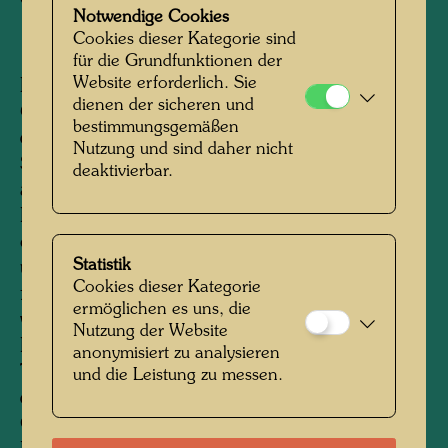
Copyright:
Hundertwasser Archiv
Notwendige Cookies
Cookies dieser Kategorie sind
für die Grundfunktionen der
Website erforderlich. Sie
Im Jahr 1952 schuf Hundertwasser die
dienen der sicheren und
Collage 145 DIE WERTE DER STRASSE, für
bestimmungsgemäßen
die er Fundstücke verwendete, Müll wie
Nutzung und sind daher nicht
Schokolade-Hüllen, Zigarettenschachteln oder
deaktivierbar.
andere Verpackungen, Fahrscheine, Kinobillets,
Fetzen von Zeitungen und anderes, was immer
er auf einem begrenzten Stück Straße sammeln
Statistik
und zu einer Kollage vereinen konnte. Er war
Cookies dieser Kategorie
fasziniert vom Blick nach unten, auf die Straße,
ermöglichen es uns, die
wo die phantastischsten Linien, Formen,
Nutzung der Website
Farben und Kompositionen, die Sprünge im
anonymisiert zu analysieren
Trottoir, wie die Bahnen ausgeschütteter Milch,
und die Leistung zu messen.
die Fantasie anregten und Gestaltungsideen in
Gang setzten. Er nahm sich vor, ein