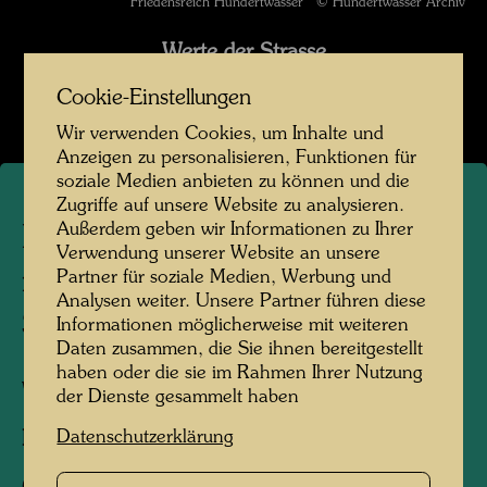
Friedensreich Hundertwasser © Hundertwasser Archiv
Werte der Strasse
Bildergalerie öffnen
Cookie-Einstellungen
Wir verwenden Cookies, um Inhalte und
Anzeigen zu personalisieren, Funktionen für
soziale Medien anbieten zu können und die
Zugriffe auf unsere Website zu analysieren.
Außerdem geben wir Informationen zu Ihrer
Hundertwasser fotografiert
Verwendung unserer Website an unsere
mit Selbstauslöser - frühes
Partner für soziale Medien, Werbung und
Analysen weiter. Unsere Partner führen diese
Selfie
Informationen möglicherweise mit weiteren
Daten zusammen, die Sie ihnen bereitgestellt
haben oder die sie im Rahmen Ihrer Nutzung
Wien, 1952
der Dienste gesammelt haben
Datenschutzerklärung
Fotograf:
Friedensreich Hundertwasser