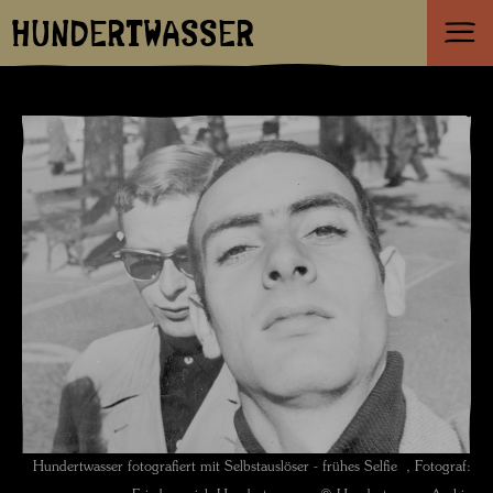
HUNDERTWASSER
Hundertwasser fotografiert mit Selbstauslöser - frühes Selfie , Fotograf: