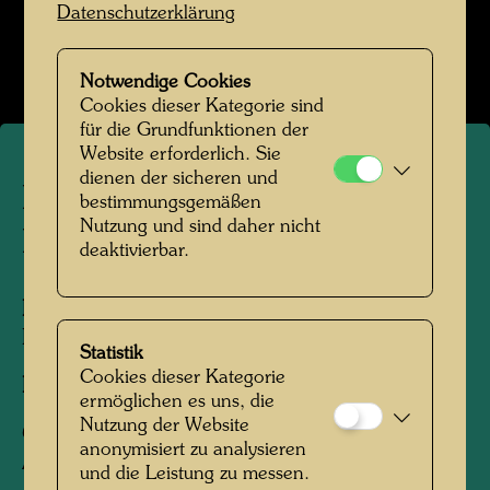
Hundertwasser auf der Baustelle
Datenschutzerklärung
Bildergalerie öffnen
Notwendige Cookies
Cookies dieser Kategorie sind
für die Grundfunktionen der
Website erforderlich. Sie
dienen der sicheren und
Hundertwasser auf der
bestimmungsgemäßen
Nutzung und sind daher nicht
Baustelle
deaktivierbar.
Personen am Foto:
Friedensreich
Hundertwasser
Statistik
Cookies dieser Kategorie
Fotograf:
Heliopolis Inc.
ermöglichen es uns, die
Nutzung der Website
Copyright:
Heliopolis Inc. / Hundertwasser
anonymisiert zu analysieren
Archiv
und die Leistung zu messen.