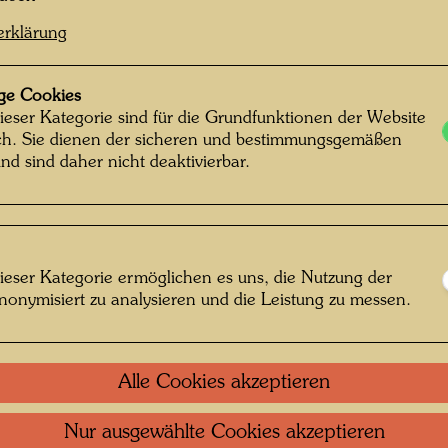
Fahrsch
erklärung
anderes
 Hundertwasser © Hundertwasser Archiv
Straße 
war fasz
ge Cookies
die pha
ieser Kategorie sind für die Grundfunktionen der Website
ich. Sie dienen der sicheren und bestimmungsgemäßen
Komposi
nd sind daher nicht deaktivierbar.
rasse
ausgesc
Gestalt
 öffnen
Buch zu
Wien, P
Angabe 
ieser Kategorie ermöglichen es uns, die Nutzung der
Lehrbuc
nonymisiert zu analysieren und die Leistung zu messen.
Zweck f
oben, ab
seinen 
Alle Cookies akzeptieren
seinem 
aufbewah
Nur ausgewählte Cookies akzeptieren