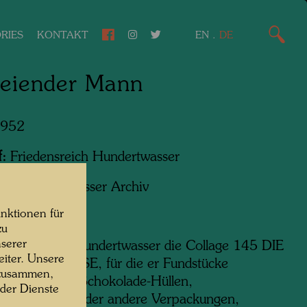
RIES
KONTAKT
EN
.
DE
reiender Mann
1952
f:
Friedensreich Hundertwasser
ht:
Hundertwasser Archiv
nktionen für
zu
serer
 1952 schuf Hundertwasser die Collage 145 DIE
iter. Unsere
DER STRASSE, für die er Fundstücke
 zusammen,
ete, Müll wie Schokolade-Hüllen,
 der Dienste
tenschachteln oder andere Verpackungen,