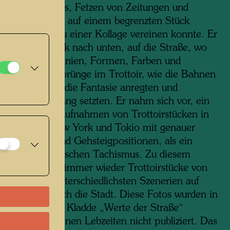
eine, Kinobillets, Fetzen von Zeitungen und
, was immer er auf einem begrenzten Stück
sammeln und zu einer Kollage vereinen konnte. Er
iniert vom Blick nach unten, auf die Straße, wo
ntastischsten Linien, Formen, Farben und
tionen, die Sprünge im Trottoir, wie die Bahnen
hütteter Milch, die Fantasie anregten und
ungsideen in Gang setzten. Er nahm sich vor, ein
 machen mit Aufnahmen von Trottoirstücken in
aris, Rom, New York und Tokio mit genauer
der Straßen und Gehsteigpositionen, als ein
h des automatischen Tachismus. Zu diesem
otografierte er immer wieder Trottoirstücke von
er auch die unterschiedlichsten Szenerien auf
Streifzügen durch die Stadt. Diese Fotos wurden in
Archiv in einer Kladde „Werte der Straße“
rt, aber zu seinen Lebzeiten nicht publiziert. Das