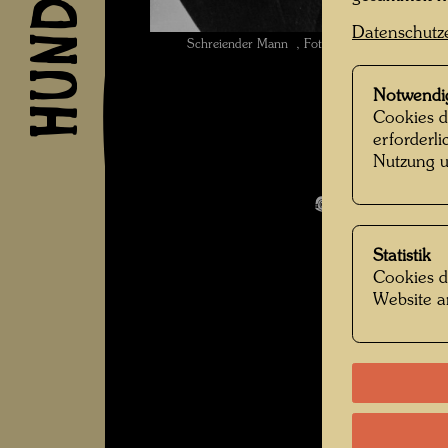
Datenschutz
Schreiender Mann , Fotograf: Friedensreich
Notwendi
Cookies d
erforderl
Nutzung u
Werte der St
Bildergalerie
Statistik
Cookies d
Website a