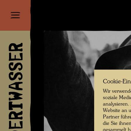
HUNDERTWASSER
Cookie-Ein
Wir verwende
soziale Medi
analysieren.
Website an u
Partner führ
die Sie ihne
gesammelt 