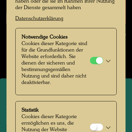
haben oder die sie im Rahmen Ihrer Nutzung
der Dienste gesammelt haben
Datenschutzerklärung
Elsa Stowasser vor einem ihrer Gemälde , Fotograf: Unbekannt
Unknown © Hundertwasser Archiv
Notwendige Cookies
Cookies dieser Kategorie sind
Familienfotos
für die Grundfunktionen der
Website erforderlich. Sie
Bildergalerie öffnen
dienen der sicheren und
bestimmungsgemäßen
Nutzung und sind daher nicht
deaktivierbar.
Elsa Stowasser vor einem
ihrer Gemälde
Statistik
Cookies dieser Kategorie
ermöglichen es uns, die
Personen am Foto:
Elsa Stowasser
Nutzung der Website