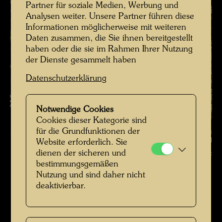
Partner für soziale Medien, Werbung und
Analysen weiter. Unsere Partner führen diese
Informationen möglicherweise mit weiteren
Daten zusammen, die Sie ihnen bereitgestellt
haben oder die sie im Rahmen Ihrer Nutzung
der Dienste gesammelt haben
Datenschutzerklärung
Notwendige Cookies
Cookies dieser Kategorie sind
für die Grundfunktionen der
Hundertwassers Wald in Kaurinui , Fotograf: Richard Smart © Richard
Website erforderlich. Sie
dienen der sicheren und
Smart
bestimmungsgemäßen
Nutzung und sind daher nicht
Kaurinui Valley (Photo Richard Smart)
deaktivierbar.
Bildergalerie öffnen