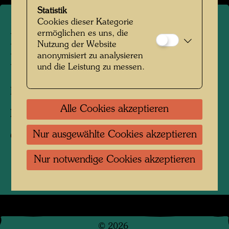
Statistik
Cookies dieser Kategorie
ermöglichen es uns, die
Hundertwassers Wald in
Nutzung der Website
anonymisiert zu analysieren
Kaurinui
und die Leistung zu messen.
Kaurinui Valley, Neuseeland, 2004
Alle Cookies akzeptieren
Fotograf:
Richard Smart
Nur ausgewählte Cookies akzeptieren
Copyright:
Richard Smart
Nur notwendige Cookies akzeptieren
©
2026