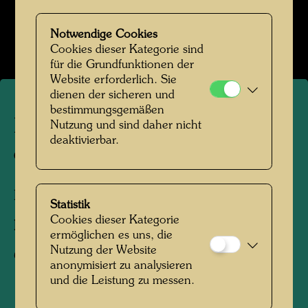
Kaurinui Valley (Photo Richard Smart)
Bildergalerie öffnen
Notwendige Cookies
Cookies dieser Kategorie sind
für die Grundfunktionen der
Website erforderlich. Sie
dienen der sicheren und
bestimmungsgemäßen
Hundertwassers Aufforstung
Nutzung und sind daher nicht
deaktivierbar.
des Kaurinui Valley
Kaurinui Valley, Neuseeland, 2004
Statistik
Cookies dieser Kategorie
Fotograf:
Richard Smart
ermöglichen es uns, die
Nutzung der Website
Copyright:
Richard Smart
anonymisiert zu analysieren
und die Leistung zu messen.