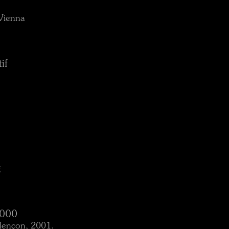
Vienna
if
g
2000
Alençon, 2001.