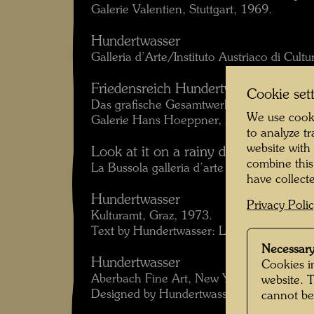
Galerie Valentien, Stuttgart, 1969.
Hundertwasser
Galleria d’Arte/Instituto Austriaco di Cul
Friedensreich Hundertwasser
Cookie set
Das grafische Gesamtwerk. Originale
We use cooki
Galerie Hans Hoeppner, Hamburg, 1971.
to analyze t
website with
Look at it on a rainy day – Hundertw
combine this
La Bussola galleria d’arte moderna, Torin
have collecte
Hundertwasser
Privacy Poli
Kulturamt, Graz, 1973.
Text by Hundertwasser: Los von Loos: Dei
Necessary
Hundertwasser
Cookies in
Aberbach Fine Art, New York, 1973.
website. 
Designed by Hundertwasser.
cannot be