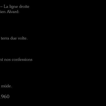
– La ligne droite
lien Alvard:
terra due volte.
nt nos confessions
d müde.
-1960