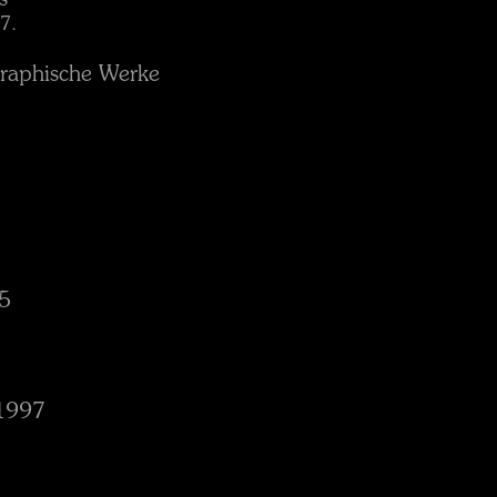
s
7.
graphische Werke
95
-1997