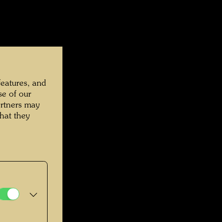
features, and
se of our
artners may
hat they
undertwasser.