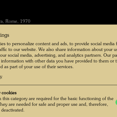
tura, Rome, 1970
tings
es to personalize content and ads, to provide social media 
raffic to our website. We also share information about your u
 our social media, advertising, and analytics partners. Our p
asser
 information with other data you have provided to them or t
o, 1972.
d as part of your use of their services.
cy
n Fensterrecht, Deine Baumpflicht and by Otto Breicha: H
 cookies
 this category are required for the basic functioning of the
They are needed for safe and proper use and, therefore,
 deactivated.