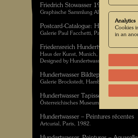
Friedrich Stowasser 1943-1949
Graphische Sammlung Albertina, Vienna,
Analytics
Postcard-Catalogue: Hundertwasser
Cookies in
Galerie Paul Facchetti, Paris, 1974.
in an an
Friedensreich Hundertwasser Regent
Haus der Kunst, Munich, 1975.
Designed by Hundertwasser.
Hundertwasser Bildteppiche
Galerie Brockstedt, Hamburg, 1977.
Hundertwasser Tapisserien
Österreichisches Museum für angewandte 
Hundertwasser – Peintures récentes
Artcurial, Paris, 1982.