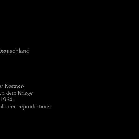
Deutschland
er Kestner-
ach dem Kriege
 1964.
oloured reproductions.