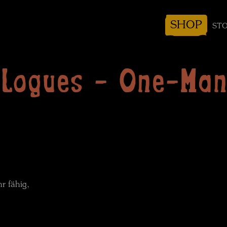
SHOP
STO
logues - One-Man
r fähig,