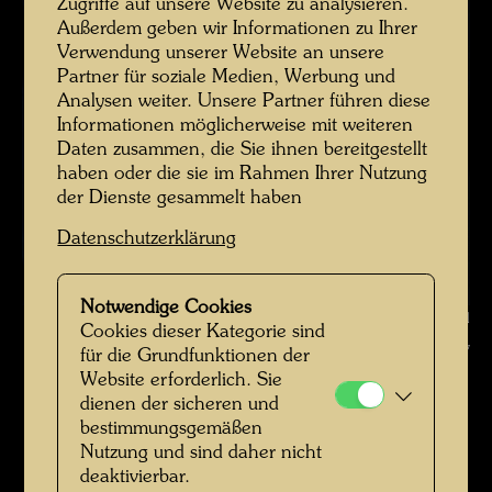
Zugriffe auf unsere Website zu analysieren.
Außerdem geben wir Informationen zu Ihrer
Verwendung unserer Website an unsere
Partner für soziale Medien, Werbung und
Analysen weiter. Unsere Partner führen diese
Informationen möglicherweise mit weiteren
Daten zusammen, die Sie ihnen bereitgestellt
haben oder die sie im Rahmen Ihrer Nutzung
der Dienste gesammelt haben
Datenschutzerklärung
Notwendige Cookies
Jim und Jennifer Cottier auf dem Wasserweg zwischen Farmhaus und
Cookies dieser Kategorie sind
Bucht , Fotograf: Unbekannt Unknown © Hundertwasser Archiv
für die Grundfunktionen der
Website erforderlich. Sie
Hundertwasser in Kaurinui Valley
dienen der sicheren und
bestimmungsgemäßen
Bildergalerie öffnen
Nutzung und sind daher nicht
deaktivierbar.