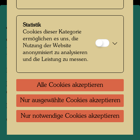
Jim und Jennifer Cottier auf
Statistik
Cookies dieser Kategorie
dem Wasserweg zwischen
ermöglichen es uns, die
Nutzung der Website
Farmhaus und Bucht
anonymisiert zu analysieren
und die Leistung zu messen.
Kaurinui Valley, Neuseeland, 1976
Personen am Foto:
Jim Cottier, Jennifer
Alle Cookies akzeptieren
Cottier
Nur ausgewählte Cookies akzeptieren
Fotograf:
Unbekannt Unknown
Nur notwendige Cookies akzeptieren
Copyright:
Hundertwasser Archiv