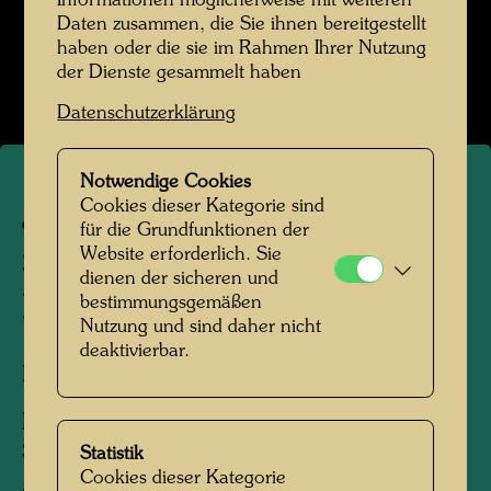
Informationen möglicherweise mit weiteren
Daten zusammen, die Sie ihnen bereitgestellt
Hundertwasser in Kaurinui Valley
haben oder die sie im Rahmen Ihrer Nutzung
der Dienste gesammelt haben
Bildergalerie öffnen
Datenschutzerklärung
Notwendige Cookies
Cookies dieser Kategorie sind
Jan Shortridge und Dough
für die Grundfunktionen der
Website erforderlich. Sie
Shepherd im Farmhaus in
dienen der sicheren und
Kaurinui Valley
bestimmungsgemäßen
Nutzung und sind daher nicht
deaktivierbar.
Kaurinui Valley, Neuseeland, 1977
Personen am Foto:
Jan Shortridge, Dough
Shepherd
Statistik
Cookies dieser Kategorie