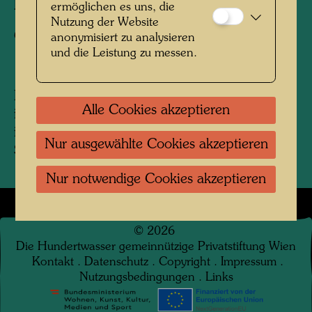
Fotograf:
Unbekannt Unknown
ermöglichen es uns, die
Nutzung der Website
Copyright:
Hundertwasser Archiv
anonymisiert zu analysieren
und die Leistung zu messen.
Hundertwasser kaufte im Jahr 1975 die Farm
Alle Cookies akzeptieren
in Kaurinui Valley von Jan Shortridge. Rechts
im Bild: ein Nachbar der Farm Dough
Nur ausgewählte Cookies akzeptieren
Shepherd.
Nur notwendige Cookies akzeptieren
©
2026
Die Hundertwasser gemeinnützige Privatstiftung Wien
Kontakt
.
Datenschutz
.
Copyright
.
Impressum
.
Nutzungsbedingungen
.
Links