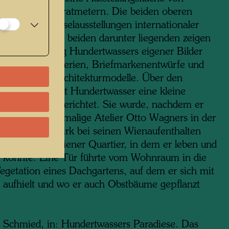
mt 4000 Quadratmetern. Die beiden oberen
rke sind Wechselausstellungen internationaler
r gewidmet, die beiden darunter liegenden zeigen
 eine Sammlung Hundertwassers eigener Bilder
rafiken, Tapisserien, Briefmarkenentwürfe und
edene seiner Architekturmodelle. Über den
lungsräumen hat Hundertwasser eine kleine
erwohnung eingerichtet. Sie wurde, nachdem er
e Jahre das ehemalige Atelier Otto Wagners in der
gasse im I. Bezirk bei seinen Wienaufenthalten
 hatte, sein Wiener Quartier, in dem er leben und
n konnte. Eine Tür führte vom Wohnraum in die
Vegetation eines Dachgartens, auf dem er sich mit
e aufhielt und wo er auch Obstbäume gepflanzt
 Schmied, in: Hundertwassers Paradiese. Das