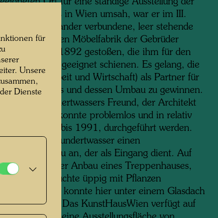
eeigneten Ort für eine ständige Ausstellung der
undertwassers in Wien umsah, war er im III.
auf zwei miteinander verbundene, leer stehende
nktionen für
 der ehemaligen Möbelfabrik der Gebrüder
zu
aus dem Jahr 1892 gestoßen, die ihm für den
serer
en Zweck ideal geeignet schienen. Es gelang, die
iter. Unsere
Bank für Arbeit und Wirtschaft) als Partner für
 zusammen,
f des Gebäudes und dessen Umbau zu gewinnen.
 der Dienste
au, den Hundertwassers Freund, der Architekt
likan, leitete, konnte problemlos und in relativ
Zeit, von 1989 bis 1991, durchgeführt werden.
aße hin fügte Hundertwasser einen
stützten Vorbau an, der als Eingang dient. Auf
seite erfolgte der Anbau eines Treppenhauses,
h eine viel besuchte üppig mit Pflanzen
attete Cafeteria konnte hier unter einem Glasdach
bracht werden. Das KunstHausWien verfügt auf
ockwerken über eine Ausstellungsfläche von