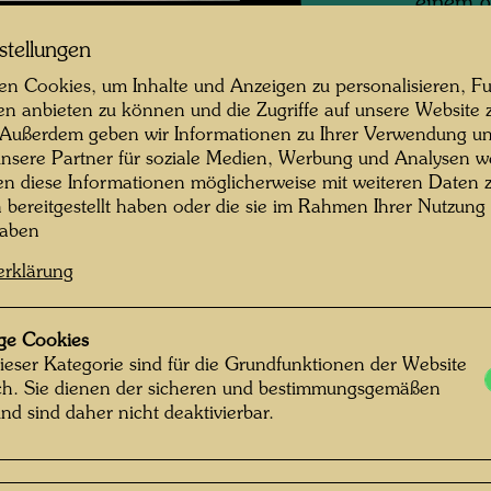
einem g
graf: Alfred Schmid © Alfred Schmid
Werke H
stellungen
Bezirk 
n Cookies, um Inhalte und Anzeigen zu personalisieren, Fu
Gebäude
en anbieten zu können und die Zugriffe auf unsere Website 
Thonet 
 Außerdem geben wir Informationen zu Ihrer Verwendung un
geplant
g im KunstHausWien
nsere Partner für soziale Medien, Werbung und Analysen we
BAWAG (
en diese Informationen möglicherweise mit weiteren Daten
 öffnen
den Kau
n bereitgestellt haben oder die sie im Rahmen Ihrer Nutzung
Der Umb
haben
Peter Pe
erklärung
kurzer 
Zur Str
ge Cookies
säulenge
ieser Kategorie sind für die Grundfunktionen der Website
der Hof
ich. Sie dienen der sicheren und bestimmungsgemäßen
und auc
nd sind daher nicht deaktivierbar.
ausgest
unterge
vier St