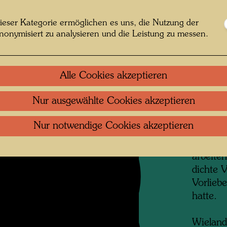
insgesa
ieser Kategorie ermöglichen es uns, die Nutzung der
Stockwe
nonymisiert zu analysieren und die Leistung zu messen.
Künstle
ständig
sowie G
Alle Cookies akzeptieren
verschi
Ausstel
Nur ausgewählte Cookies akzeptieren
Einlieg
für viel
Nur notwendige Cookies akzeptieren
Spiegel
bewohnt
arbeite
dichte 
Vorlieb
hatte.
Wieland