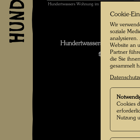
Hundertwassers Wohnung im KunstHausWien , Foto
Cookie-Ein
Wir verwende
soziale Medi
analysieren.
Hundertwassers Dachwohnun
Website an u
Partner führ
Bildergalerie
die Sie ihne
gesammelt 
Datenschutz
Notwendi
Cookies d
erforderl
Nutzung u