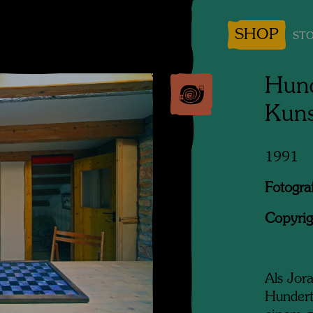
SHOP
STO
Hun
Kun
1991
Fotogra
Copyrig
Als Jor
Hundert