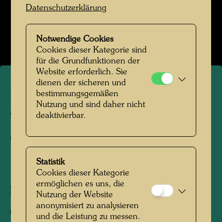
Datenschutzerklärung
Hundertwasser in Kaurinui Valley
Bildergalerie öffnen
Notwendige Cookies
Cookies dieser Kategorie sind
für die Grundfunktionen der
Website erforderlich. Sie
dienen der sicheren und
bestimmungsgemäßen
Hundertwassers
Nutzung und sind daher nicht
deaktivierbar.
Wegbeschreibung zu den
Gebäuden des Kaurinui Tals
Statistik
1995
Cookies dieser Kategorie
ermöglichen es uns, die
Fotograf:
Hundertwasser Archiv
Nutzung der Website
anonymisiert zu analysieren
Copyright:
Hundertwasser Archiv
und die Leistung zu messen.