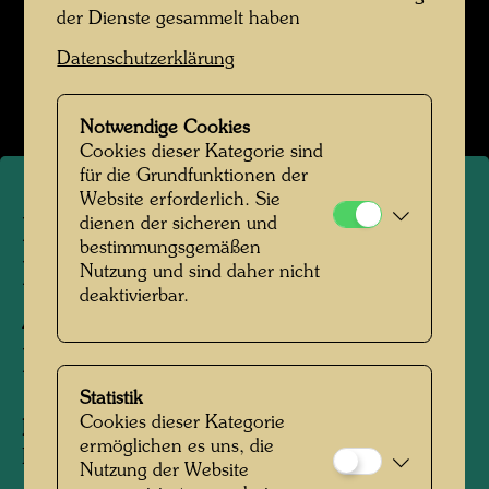
der Dienste gesammelt haben
Hundertwasser in den 1980er-Jahren
Datenschutzerklärung
Bildergalerie öffnen
Notwendige Cookies
Cookies dieser Kategorie sind
für die Grundfunktionen der
Website erforderlich. Sie
dienen der sicheren und
Hundertwassers
bestimmungsgemäßen
Baumpflanzaktion vor der
Nutzung und sind daher nicht
deaktivierbar.
Akademie der bildenden
Künste in Wien
Statistik
Cookies dieser Kategorie
Personen am Foto:
Friedensreich
ermöglichen es uns, die
Hundertwasser
Nutzung der Website