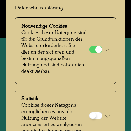
Hundertwasser in Kaurinui Valley
Datenschutzerklärung
Bildergalerie öffnen
Notwendige Cookies
Cookies dieser Kategorie sind
für die Grundfunktionen der
Website erforderlich. Sie
dienen der sicheren und
Hundertwasser Werke vor
bestimmungsgemäßen
Nutzung und sind daher nicht
dem Farmhaus im Kaurinui
deaktivierbar.
Valley
Kaurinui Valley, Neuseeland, 1975
Statistik
Cookies dieser Kategorie
Fotograf:
Unbekannt Unknown
ermöglichen es uns, die
Nutzung der Website
Copyright:
Hundertwasser Archiv
anonymisiert zu analysieren