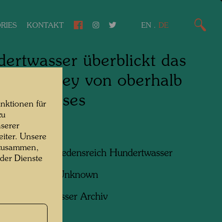
RIES
KONTAKT
EN
.
DE
ertwasser überblickt das
inui Valley von oberhalb
 Farmhauses
nktionen für
zu
serer
iter. Unsere
 zusammen,
n am Foto:
Friedensreich Hundertwasser
 der Dienste
f:
Unbekannt Unknown
ht:
Hundertwasser Archiv