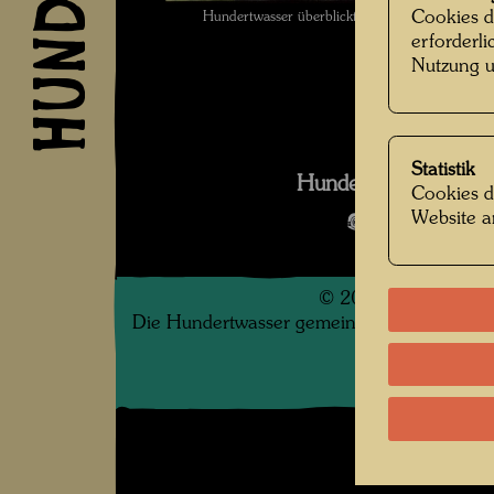
Cookies d
Hundertwasser überblickt das Kaurinui Valley 
erforderl
Unbekan
Nutzung u
Statistik
Hundertwasser in Kau
Cookies d
Website a
Bildergalerie
©
2026
Die Hundertwasser gemeinnützige Privatsti
.