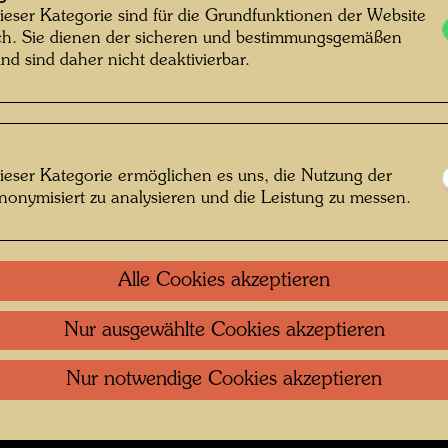
ieser Kategorie sind für die Grundfunktionen der Website
von oberhalb des Farmhauses , Fotograf:
ich. Sie dienen der sicheren und bestimmungsgemäßen
nt Unknown © Hundertwasser Archiv
nd sind daher nicht deaktivierbar.
rinui Valley
ieser Kategorie ermöglichen es uns, die Nutzung der
nonymisiert zu analysieren und die Leistung zu messen.
 öffnen
Kontakt
.
Datenschutz
.
Copyright
.
Im
Alle Cookies akzeptieren
ftung Wien
Nutzungsbedingungen
.
Links
Nur ausgewählte Cookies akzeptieren
Nur notwendige Cookies akzeptieren