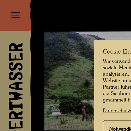
HUNDERTWASSER
Cookie-Ein
Wir verwende
soziale Medi
analysieren.
Website an u
Partner führ
die Sie ihne
gesammelt 
Datenschutz
Notwendi