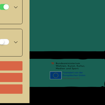
pressum
.