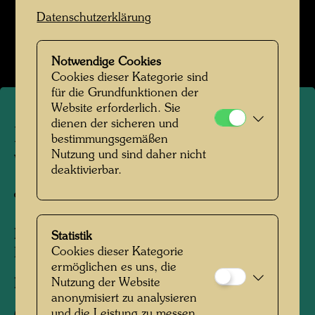
Hundertwasser in den 1950er-Jahren
Datenschutzerklärung
Bildergalerie öffnen
Notwendige Cookies
Cookies dieser Kategorie sind
für die Grundfunktionen der
Website erforderlich. Sie
dienen der sicheren und
Hundertwasser mit seinem
bestimmungsgemäßen
Nutzung und sind daher nicht
Werk "Das Match des
deaktivierbar.
Jahrhunderts"
Personen am Foto:
Friedensreich
Statistik
Cookies dieser Kategorie
Hundertwasser
ermöglichen es uns, die
Nutzung der Website
Fotograf:
Unbekannt Unknown
anonymisiert zu analysieren
und die Leistung zu messen.