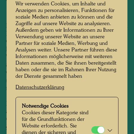
Copyright:
Hundertwasser Archiv
Wir verwenden Cookies, um Inhalte und
Anzeigen zu personalisieren, Funktionen für
soziale Medien anbieten zu können und die
Zugriffe auf unsere Website zu analysieren.
Hundertwasser kam 1973 zum ersten Mal nach
Außerdem geben wir Informationen zu Ihrer
Neuseeland, wo ihm die Auckland City Art
Verwendung unserer Website an unsere
Gallery eine große Retrospektive eingerichtet
Partner für soziale Medien, Werbung und
hatte, die dann nach New Plymouth,
Analysen weiter. Unsere Partner führen diese
Informationen möglicherweise mit weiteren
Wellington, Palmerston North und schließlich
Daten zusammen, die Sie ihnen bereitgestellt
auf die Südinselnach Christchurch und Dunedin
haben oder die sie im Rahmen Ihrer Nutzung
weiterwanderte. Als einheimische Freunde
der Dienste gesammelt haben
seine tiefe Liebe zu diesem Land bemerkten,
Datenschutzerklärung
machten sie ihn auf einen verwilderten, zirka
190 Hektar großen Landstrich im Norden der
Nordinsel, an der Bay of Islands aufmerksam,
Notwendige Cookies
auf dem eine Bauernfamilie über drei
Cookies dieser Kategorie sind
Generationen hinweg Kühe und Schafe
für die Grundfunktionen der
Website erforderlich. Sie
gezüchtet hatte und den Hundertwasser 1974
dienen der sicheren und