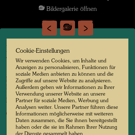
Bildergalerie öffnen
Hundertwasser im Kaurinui
Cookie-Einstellungen
Valley
Wir verwenden Cookies, um Inhalte und
Anzeigen zu personalisieren, Funktionen für
soziale Medien anbieten zu können und die
Personen am Foto:
Friedensreich
Zugriffe auf unsere Website zu analysieren.
Hundertwasser
Außerdem geben wir Informationen zu Ihrer
Verwendung unserer Website an unsere
Fotograf:
Unbekannt Unknown
Partner für soziale Medien, Werbung und
Analysen weiter. Unsere Partner führen diese
Copyright:
Hundertwasser Archiv
Informationen möglicherweise mit weiteren
Daten zusammen, die Sie ihnen bereitgestellt
haben oder die sie im Rahmen Ihrer Nutzung
der Dienste gesammelt haben