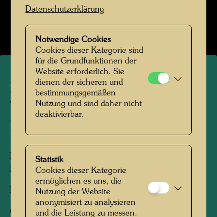
Hundertwasser in Kaurinui Valley
Datenschutzerklärung
Bildergalerie öffnen
Notwendige Cookies
Cookies dieser Kategorie sind
für die Grundfunktionen der
Website erforderlich. Sie
dienen der sicheren und
Hundertwasser auf dem
bestimmungsgemäßen
Nutzung und sind daher nicht
Wasserweg zwischen
deaktivierbar.
Farmhaus und Bucht
Personen am Foto:
Friedensreich
Statistik
Hundertwasser
Cookies dieser Kategorie
ermöglichen es uns, die
Fotograf:
Unbekannt Unknown
Nutzung der Website
anonymisiert zu analysieren
Copyright:
Hundertwasser Archiv
und die Leistung zu messen.