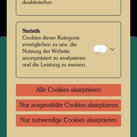
deaktivierbar.
Kindheit und Jugend
Bildergalerie öffnen
Statistik
Cookies dieser Kategorie
ermöglichen es uns, die
Nutzung der Website
Friedrich Stowasser mit
anonymisiert zu analysieren
und die Leistung zu messen.
seiner Mutter
Personen am Foto:
Friedensreich
Alle Cookies akzeptieren
Hundertwasser, Friedrich Stowasser, Elsa
Stowasser
Nur ausgewählte Cookies akzeptieren
Fotograf:
Unbekannt Unknown
Nur notwendige Cookies akzeptieren
Copyright:
Hundertwasser Archiv