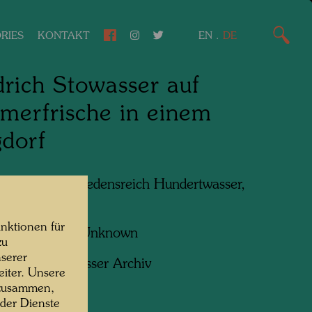
RIES
KONTAKT
EN
.
DE
drich Stowasser auf
erfrische in einem
dorf
n am Foto:
Friedensreich Hundertwasser,
ch Stowasser
nktionen für
f:
Unbekannt Unknown
zu
serer
ht:
Hundertwasser Archiv
iter. Unsere
 zusammen,
 der Dienste