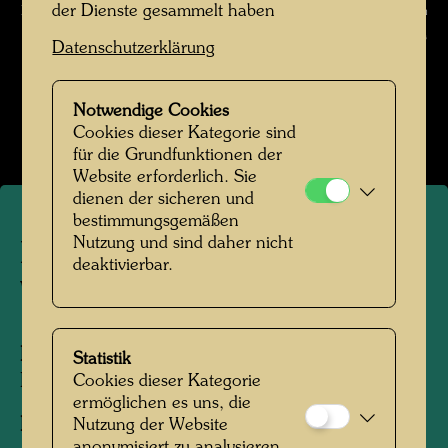
der Dienste gesammelt haben
Die Familie Dumage vor dem Wandbild 96 Paradies , Fotograf: Augustin
Dumage © Augustin Dumage / Hundertwasser Archiv
Datenschutzerklärung
Hundertwasser in St. Mandé
Notwendige Cookies
Bildergalerie öffnen
Cookies dieser Kategorie sind
für die Grundfunktionen der
Website erforderlich. Sie
dienen der sicheren und
bestimmungsgemäßen
Nutzung und sind daher nicht
Die Familie Dumage vor dem
deaktivierbar.
Wandbild 96 Paradies
Personen am Foto:
Friedensreich
Statistik
Hundertwasser, René Brô
Cookies dieser Kategorie
ermöglichen es uns, die
Fotograf:
Augustin Dumage
Nutzung der Website
anonymisiert zu analysieren