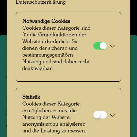
Datenschutzerklärung
Das Farmhaus im Kaurinui Valley
Bildergalerie öffnen
Notwendige Cookies
Cookies dieser Kategorie sind
für die Grundfunktionen der
Website erforderlich. Sie
dienen der sicheren und
Das Farmhaus in
bestimmungsgemäßen
Nutzung und sind daher nicht
Hundertwassers Kaurinui
deaktivierbar.
Valley
Statistik
Kaurinui, Neuseeland, 2019
Cookies dieser Kategorie
ermöglichen es uns, die
Fotograf:
Richard Smart
Nutzung der Website
anonymisiert zu analysieren
Copyright:
Richard Smart
und die Leistung zu messen.