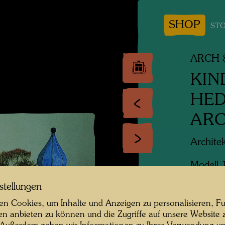
SHOP
STO
ARCH 8
KIN
HED
AR
Archite
Modell 
Ausgefü
stellungen
Standor
n Cookies, um Inhalte und Anzeigen zu personalisieren, Fu
(Deutsc
en anbieten zu können und die Zugriffe auf unsere Website 