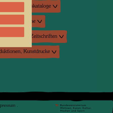
tur: Ausstellungskataloge
tur: Verschiedene
tur: Magazine, Zeitschriften
duktionen, Kunstdrucke
pressum
.