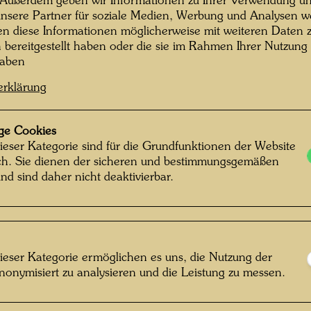
 Außerdem geben wir Informationen zu Ihrer Verwendung un
Ausstel
nsere Partner für soziale Medien, Werbung und Analysen we
ausgefü
en diese Informationen möglicherweise mit weiteren Daten
n bereitgestellt haben oder die sie im Rahmen Ihrer Nutzung
Ausstel
haben
Ausgefü
erklärung
ge Cookies
ieser Kategorie sind für die Grundfunktionen der Website
1987
ich. Sie dienen der sicheren und bestimmungsgemäßen
nd sind daher nicht deaktivierbar.
Einzel
Grupp
ieser Kategorie ermöglichen es uns, die Nutzung der
nonymisiert zu analysieren und die Leistung zu messen.
Litera