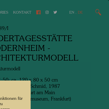
RIES
KONTAKT
EN
.
DE
9/I
DERTAGESSTÄTTE
DERNHEIM -
CHITEKTURMODELL
kturmodell
1:50: ca. 120 x 80 x 50 cm
hrt von Alfred Schmid, 1987
t: Stadt Frankfurt am Main
nktionen für
hes Architekturmuseum, Frankfurt)
zu