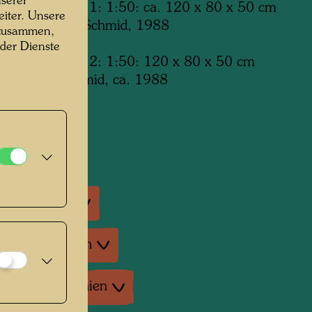
serer
lungsmodell Nr. 1: 1:50: ca. 120 x 80 x 50 cm
iter. Unsere
hrt von Alfred Schmid, 1988
 zusammen,
 der Dienste
lungsmodell Nr. 2: 1:50: 120 x 80 x 50 cm
hrt Alfred Schmid, ca. 1988
ausstellungen
enausstellungen
tur: Monographien