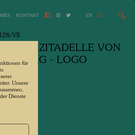
RIES
KONTAKT
EN
.
DE
28/VII
 GRÜNE ZITADELLE VON
DEBURG - LOGO
nktionen für
zu
serer
iter. Unsere
 zusammen,
 der Dienste
 auf Papier