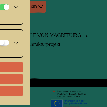
tur: Monographien
dene Werke
RÜNE ZITADELLE VON MAGDEBURG
dertwasser Architekturprojekt
pressum
.