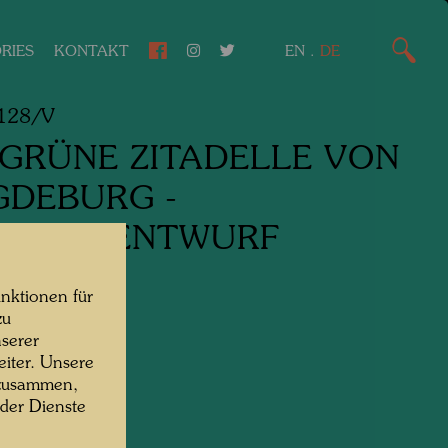
RIES
KONTAKT
EN
.
DE
128/V
 GRÜNE ZITADELLE VON
DEBURG -
SSADENENTWURF
ndesign,
nktionen für
zu
kturzeichnung,
serer
iter. Unsere
 zusammen,
 der Dienste
levation