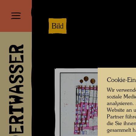
Bild
HUNDERTWASSER
Cookie-Ein
Wir verwende
soziale Medi
analysieren.
Website an u
Partner führ
die Sie ihne
gesammelt 