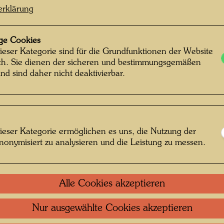
erklärung
1999
ge Cookies
Bleistif
ieser Kategorie sind für die Grundfunktionen der Website
vom Ok
ich. Sie dienen der sicheren und bestimmungsgemäßen
nd sind daher nicht deaktivierbar.
Einzel
Grupp
ieser Kategorie ermöglichen es uns, die Nutzung der
nonymisiert zu analysieren und die Leistung zu messen.
Litera
Alle Cookies akzeptieren
Litera
Nur ausgewählte Cookies akzeptieren
Repro