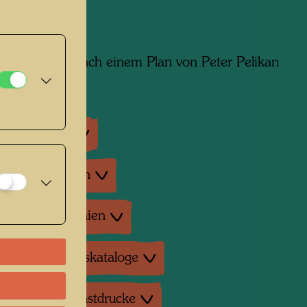
t auf Aquarell nach einem Plan von Peter Pelikan
tober 1999
ausstellungen
enausstellungen
tur: Monographien
tur: Ausstellungskataloge
duktionen, Kunstdrucke