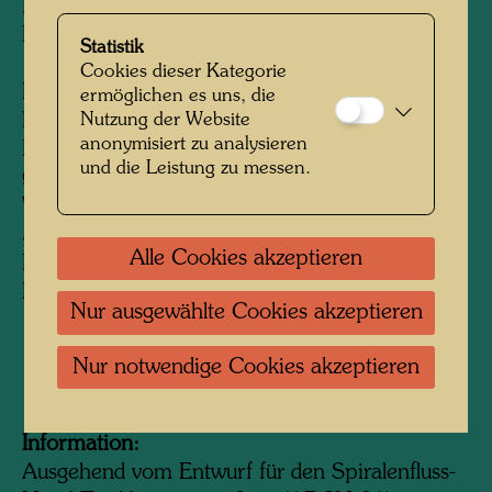
Linz
Private collection, Vienna
Statistik
Cookies dieser Kategorie
III
ermöglichen es uns, die
Nutzung der Website
Execution: Hans Muhr, sculptor
anonymisiert zu analysieren
Pedestal height: c. 35 cm
und die Leistung zu messen.
Ø: c. 50 cm
Weight: c. 60 kg
35 % of the size of the drinking fountain in
Alle Cookies akzeptieren
Linz
Private collection, Vienna
Nur ausgewählte Cookies akzeptieren
Nur notwendige Cookies akzeptieren
1994
Information:
Ausgehend vom Entwurf für den Spiralenfluss-