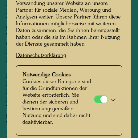
Verwendung unserer Website an unsere
Pedestal diameter: c. 60 cm
Partner für soziale Medien, Werbung und
Pedestal height: c. 55 cm
Analysen weiter. Unsere Partner führen diese
Total height: c. 95 cm
Informationen möglicherweise mit weiteren
Ø of the hand: c. 106 cm (150 x 130 cm)
Daten zusammen, die Sie ihnen bereitgestellt
Weight: c. 550 kg
haben oder die sie im Rahmen Ihrer Nutzung
62 % of the size of the drinking fountain in
der Dienste gesammelt haben
Linz
Datenschutzerklärung
KunstHausWien, Vienna
Notwendige Cookies
II
Cookies dieser Kategorie sind
Execution: Hans Muhr, sculptor
für die Grundfunktionen der
Pedestal diameter: c. 50 cm
Website erforderlich. Sie
Pedestal height: c. 55 cm
dienen der sicheren und
Total height: c. 80 cm
bestimmungsgemäßen
Nutzung und sind daher nicht
Ø of the hand: c. 125 x 105 cm
deaktivierbar.
Weight: c. 310 kg
55 % of the size of the drinking fountain in