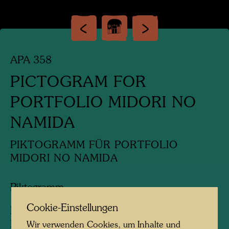
APA 358
PICTOGRAM FOR
PORTFOLIO MIDORI NO
NAMIDA
PIKTOGRAMM FÜR PORTFOLIO
MIDORI NO NAMIDA
Piktogramm
Cookie-Einstellungen
I: Hoch-Wiesen-Haus / Highrise-Meadow-
House
Wir verwenden Cookies, um Inhalte und