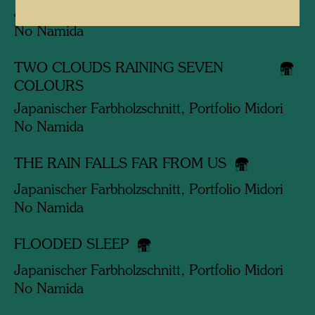
Japanischer Farbholzschnitt, Portfolio Midori
No Namida
TWO CLOUDS RAINING SEVEN
COLOURS
Japanischer Farbholzschnitt, Portfolio Midori
No Namida
THE RAIN FALLS FAR FROM US
Japanischer Farbholzschnitt, Portfolio Midori
No Namida
FLOODED SLEEP
Japanischer Farbholzschnitt, Portfolio Midori
No Namida