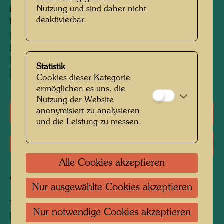
Nutzung und sind daher nicht
(Furoshiki) sowie für alle das Portfolio
deaktivierbar.
begleitenden Publikationen. Des weiteren
integrierte Hundertwasser diese Piktogramme
in seine Signatur auf allen fünf
Farbholzschnitten dieser Auflage von 200
Statistik
Portfolios.
Cookies dieser Kategorie
ermöglichen es uns, die
Nutzung der Website
anonymisiert zu analysieren
Literatur: Monographien
und die Leistung zu messen.
Literatur: Ausstellungskataloge
Alle Cookies akzeptieren
Verbundene Werke
Nur ausgewählte Cookies akzeptieren
TWO TREES ON BOARD OF
Nur notwendige Cookies akzeptieren
REGENTAG