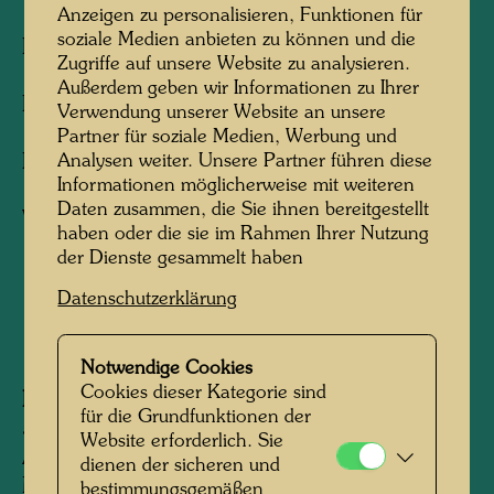
Anzeigen zu personalisieren, Funktionen für
1971: on woodcut 688 A
soziale Medien anbieten zu können und die
II: Baummieter / Tree Tenant
Zugriffe auf unsere Website zu analysieren.
1976: on woodcut 473 A
Außerdem geben wir Informationen zu Ihrer
III: Regen / Rain
Verwendung unserer Website an unsere
1976: on woodcut 692 A
Partner für soziale Medien, Werbung und
Analysen weiter. Unsere Partner führen diese
IV: Grüne Autobahn / Green Highway
Informationen möglicherweise mit weiteren
1976: on woodcut 659 A
Daten zusammen, die Sie ihnen bereitgestellt
V: Kreise / Circles
haben oder die sie im Rahmen Ihrer Nutzung
1976: on woodcut 90 A
der Dienste gesammelt haben
Datenschutzerklärung
1975
Notwendige Cookies
Cookies dieser Kategorie sind
Information:
für die Grundfunktionen der
5 Piktogramme, die sich auf ökologische
Website erforderlich. Sie
Anliegen beziehen, für das Holzschnitt-Portfolio
dienen der sicheren und
MIDORI NO NAMIDA, für das Einhülltuch
bestimmungsgemäßen