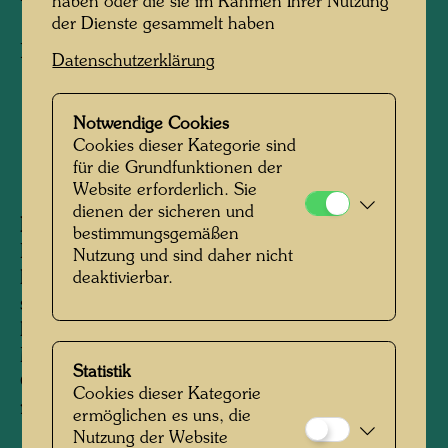
haben oder die sie im Rahmen Ihrer Nutzung
der Dienste gesammelt haben
Nummerntafel
Datenschutzerklärung
1989
Notwendige Cookies
Cookies dieser Kategorie sind
120 mm x 520 mm
für die Grundfunktionen der
Website erforderlich. Sie
dienen der sicheren und
Information:
bestimmungsgemäßen
Hundertwasser entwarf eine Nummerntafel mit
Nutzung und sind daher nicht
hochreflektierenden weißen Zeichen auf
deaktivierbar.
schwarzem Grund und bearbeitete auch die
heraldischen Symbole der Bundesländer.
Mustertafeln wurden erst mit reflektierenden
Statistik
Glasperlen angefertigt, später mit einer
Cookies dieser Kategorie
reflektierenden 3M Folie.
ermöglichen es uns, die
Nutzung der Website