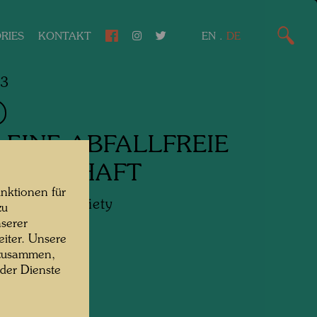
RIES
KONTAKT
EN
.
DE
83
 EINE ABFALLFREIE
ELLSCHAFT
nktionen für
Wastefree Society
zu
serer
iter. Unsere
-Poster,
 zusammen,
 der Dienste
ruck