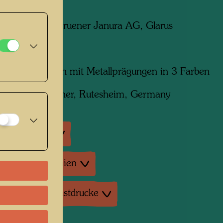
egeben von:
Gruener Janura AG, Glarus
m x 840 mm
ruck in 7 Farben mit Metallprägungen in 3 Farben
t von:
B. Wörner, Rutesheim, Germany
ausstellungen
tur: Monographien
duktionen, Kunstdrucke