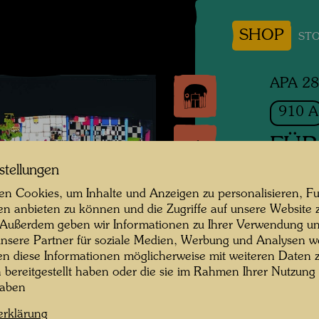
SHOP
STO
APA 2
910 A
FÜR
GES
stellungen
n Cookies, um Inhalte und Anzeigen zu personalisieren, Fu
For a 
en anbieten zu können und die Zugriffe auf unsere Website 
 Außerdem geben wir Informationen zu Ihrer Verwendung un
nsere Partner für soziale Medien, Werbung und Analysen we
Original
en diese Informationen möglicherweise mit weiteren Daten
n bereitgestellt haben oder die sie im Rahmen Ihrer Nutzung
Offsetd
haben
erklärung