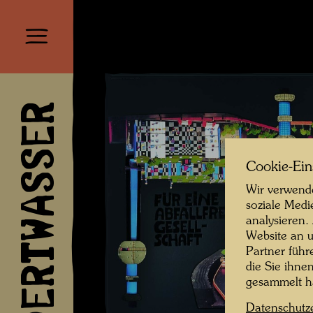
HUNDERTWASSER
Cookie-Ein
Wir verwende
soziale Medi
analysieren.
Website an u
Partner führ
die Sie ihne
gesammelt 
Datenschutz