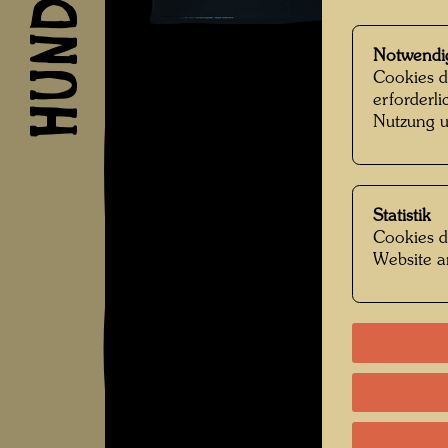
Notwendi
Cookies d
erforderl
Nutzung u
Statistik
Cookies d
Website a