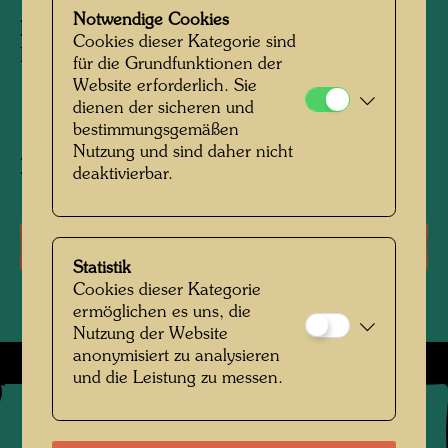
Notwendige Cookies
Herausgegeben von:
Kreuter Foto Kalender,
Cookies dieser Kategorie sind
Braunschweig, Germany
für die Grundfunktionen der
Website erforderlich. Sie
140 mm x 110 mm
dienen der sicheren und
bestimmungsgemäßen
Nutzung und sind daher nicht
Nach Werk
Photo Christa Kreuter (Adaptation)
deaktivierbar.
Literatur: Monographien
Statistik
Cookies dieser Kategorie
ermöglichen es uns, die
Nutzung der Website
anonymisiert zu analysieren
und die Leistung zu messen.
©
2026
Die Hundertwasser gemeinnützige Privatstiftung Wien