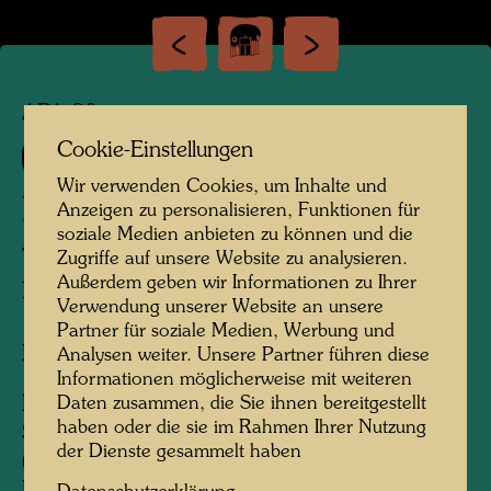
APA 90
Cookie-Einstellungen
657 A
Wir verwenden Cookies, um Inhalte und
NOCHE DE LA BEBEDORA
Anzeigen zu personalisieren, Funktionen für
soziale Medien anbieten zu können und die
The Night of the Woman Drinker
Zugriffe auf unsere Website zu analysieren.
Außerdem geben wir Informationen zu Ihrer
NOCHE DE LA BEBEDORA
Verwendung unserer Website an unsere
Partner für soziale Medien, Werbung und
Briefmarke
Analysen weiter. Unsere Partner führen diese
Informationen möglicherweise mit weiteren
Face value: 1 c
Daten zusammen, die Sie ihnen bereitgestellt
haben oder die sie im Rahmen Ihrer Nutzung
Size: 44 x 56 mm (stamp) / 36.5 x 52.5
der Dienste gesammelt haben
(image)