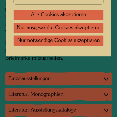
Briefmarken herausgegeben, die die Werke der
beteiligten Künstler wie Max Ernst, Pablo
Alle Cookies akzeptieren
Picasso, René Magritte, Joan Miró, Roberto
Matta, Alexander Calder, Antoni Tàpies u.a.m.
Nur ausgewählte Cookies akzeptieren
würdigte.
Die Briefmarke wurde als Offsetdruck
produziert, als Reproduktion nach einem Werk
Nur notwendige Cookies akzeptieren
Hundertwassers. Hundertwasser selbst hatte
keine Möglichkeit, an der Entwicklung dieser
Briefmarke mitzuarbeiten.
Einzelausstellungen
Literatur: Monographien
Literatur: Ausstellungskataloge