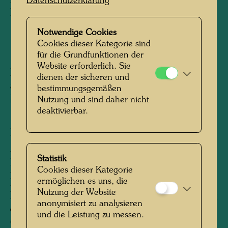
Print: cuban Miistry of Communications
Datenschutzerklärung
Date of first issue: July 2, 1967
Notwendige Cookies
Cookies dieser Kategorie sind
1967
für die Grundfunktionen der
Website erforderlich. Sie
Herausgegeben von:
Cuban postal
dienen der sicheren und
administration on the occasion of the Salon de
bestimmungsgemäßen
Mayo, Havana
Nutzung und sind daher nicht
deaktivierbar.
Nach Werk
657 (Adaptation)
Information:
Statistik
Hundertwasser hatte sich 1967 am Salon de
Cookies dieser Kategorie
ermöglichen es uns, die
Mai in Paris beteiligt, der anschließend nach
Nutzung der Website
Havanna übersiedelte. Anläßlich der Ausstellung
anonymisiert zu analysieren
des Salon de Mayo in Havanna wurden vom
und die Leistung zu messen.
Cuban Ministry of Communication 15