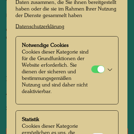
Daten zusammen, die Sie ihnen bereitgestellt
haben oder die sie im Rahmen Ihrer Nutzung
der Dienste gesammelt haben
Uhr
Datenschutzerklärung
One of 6 watches of the Hundertwasser
Collection set
Notwendige Cookies
Cookies dieser Kategorie sind
für die Grundfunktionen der
1993
Website erforderlich. Sie
dienen der sicheren und
bestimmungsgemäßen
Nach Werk
557 (Detail)
Nutzung und sind daher nicht
deaktivierbar.
Auflage:
1.500, nummeriert 0001-1500/1500,
Signature eingraviert auf der Rückseite
Statistik
Cookies dieser Kategorie
ermöglichen es uns, die