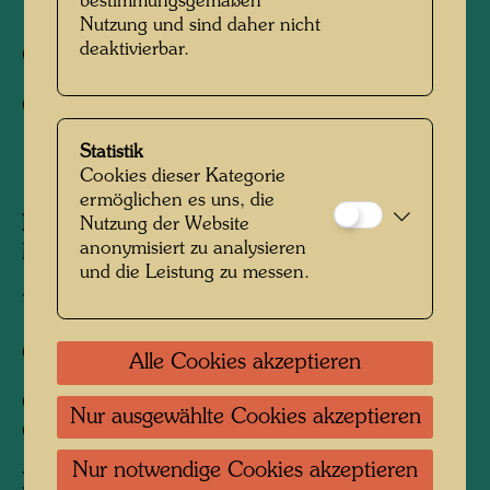
bestimmungsgemäßen
Nutzung und sind daher nicht
deaktivierbar.
Offsetdruck,
Geschenkanhänger
Statistik
1991
Cookies dieser Kategorie
ermöglichen es uns, die
Herausgegeben von:
KunstHausWien
Nutzung der Website
anonymisiert zu analysieren
MuseumShop, Vienna (repr.)
und die Leistung zu messen.
70 mm x 55 mm
Offsetdruck mit Metallprägung
Alle Cookies akzeptieren
Gedruckt von:
B. Wörner, Rutesheim,
Nur ausgewählte Cookies akzeptieren
Germany
Nur notwendige Cookies akzeptieren
Nach Werk
553A (Adaptation, Detail)