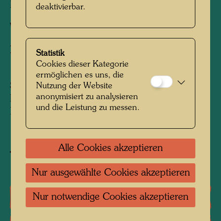
Fäden/cm gewebt.
deaktivierbar.
Weber:
Hilde Absalon
Nach Werk
777 SONG OF THE WHALES,
Statistik
1978
Cookies dieser Kategorie
ermöglichen es uns, die
Sammlung:
Nutzung der Website
anonymisiert zu analysieren
Deutsche Bundesbank - Hauptverwaltung in
und die Leistung zu messen.
Nordrhein-Westfalen, Dusseldorf
Alle Cookies akzeptieren
Objekt zum Werk kaufen
Nur ausgewählte Cookies akzeptieren
Einzelausstellungen
Nur notwendige Cookies akzeptieren