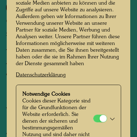
soziale Medien anbieten zu können und die
777 B
Zugriffe auf unsere Website zu analysieren.
Außerdem geben wir Informationen zu Ihrer
GESANG DER WALE
Verwendung unserer Website an unsere
Partner für soziale Medien, Werbung und
SONG OF THE WHALES
Analysen weiter. Unsere Partner führen diese
Informationen möglicherweise mit weiteren
Daten zusammen, die Sie ihnen bereitgestellt
Tapisserie
haben oder die sie im Rahmen Ihrer Nutzung
der Dienste gesammelt haben
Tapestry in three parts, (1690 x 1220 mm
each)
Datenschutzerklärung
Notwendige Cookies
1982
Cookies dieser Kategorie sind
für die Grundfunktionen der
Vienna, 1981/82
Website erforderlich. Sie
1690 mm x 3660 mm
dienen der sicheren und
bestimmungsgemäßen
Aus Wolle, Seide und Silberfäden mit 5
Nutzung und sind daher nicht