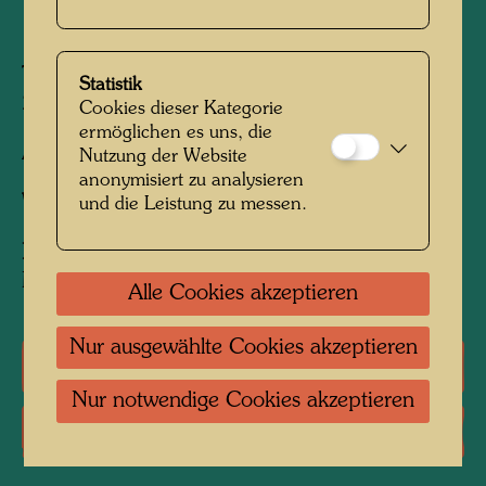
1980
Tlaquepaque, Mexico, November 1980
Statistik
2540 mm x 2720 mm
Cookies dieser Kategorie
ermöglichen es uns, die
Aus Wolle gewebt mit 4 Kettfäden / cm
Nutzung der Website
anonymisiert zu analysieren
Weber:
Rafael Morquecho
und die Leistung zu messen.
Nach Werk
744 STREET DOWN FROM
MOIST SKY, 1975
Alle Cookies akzeptieren
Nur ausgewählte Cookies akzeptieren
Einzelausstellungen
Nur notwendige Cookies akzeptieren
Literatur: Monographien