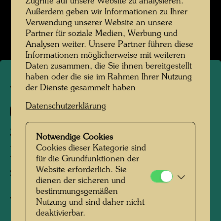
Zugriffe auf unsere Website zu analysieren.
Außerdem geben wir Informationen zu Ihrer
Verwendung unserer Website an unsere
Partner für soziale Medien, Werbung und
Analysen weiter. Unsere Partner führen diese
Informationen möglicherweise mit weiteren
Daten zusammen, die Sie ihnen bereitgestellt
haben oder die sie im Rahmen Ihrer Nutzung
der Dienste gesammelt haben
TAP 50
Datenschutzerklärung
744 A
STREET DOWN FROM
Notwendige Cookies
Cookies dieser Kategorie sind
MOIST SKY
für die Grundfunktionen der
Website erforderlich. Sie
STRASSE VOM NASSEN HIMMEL
dienen der sicheren und
bestimmungsgemäßen
Tapisserie
Nutzung und sind daher nicht
deaktivierbar.