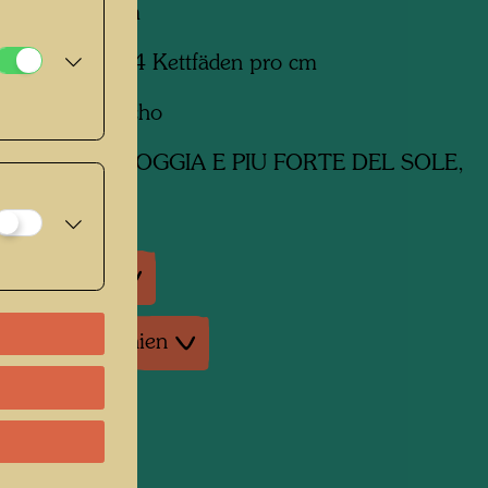
mm x 2450 mm
le gewebt mit 4 Kettfäden pro cm
Angel Morquecho
erk
226 LA PIOGGIA E PIU FORTE DEL SOLE,
ausstellungen
tur: Monographien