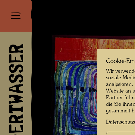
HUNDERTWASSER
Cookie-Ein
Wir verwende
soziale Medi
analysieren.
Website an u
Partner führ
die Sie ihne
gesammelt 
Datenschutz