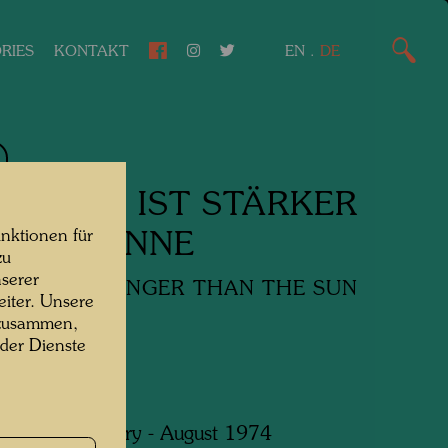
RIES
KONTAKT
EN
.
DE
 REGEN IST STÄRKER
nktionen für
 DIE SONNE
zu
serer
AIN IS STRONGER THAN THE SUN
iter. Unsere
 zusammen,
rie
 der Dienste
 Mexico, January - August 1974