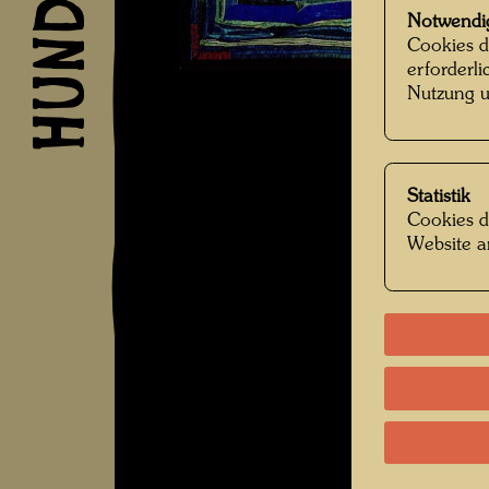
Notwendi
Cookies d
erforderl
Nutzung u
Statistik
Cookies d
Website a