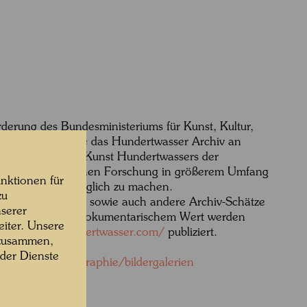
erung des Bundesministeriums für Kunst, Kultur,
und Sport arbeitete das Hundertwasser Archiv an
gsprojekt, um die Kunst Hundertwassers der
er wissenschaftlichen Forschung in größerem Umfang
nktionen für
ität digital zugänglich zu machen.
zu
rke, Fotografien sowie auch andere Archiv-Schätze
serer
tlerischem und dokumentarischem Wert werden
iter. Unsere
 auf
https://hundertwasser.com/
publiziert.
 zusammen,
os gibt es
 der Dienste
wasser.com/biographie/bildergalerien