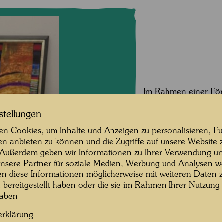
Im Rahmen einer Förd
öffentlicher Dienst 
einem Digitalisierun
stellungen
Öffentlichkeit und d
n Cookies, um Inhalte und Anzeigen zu personalisieren, Fu
und verbesserter Qual
en anbieten zu können und die Zugriffe auf unsere Website 
Ausgewählte Kunstwe
 Außerdem geben wir Informationen zu Ihrer Verwendung un
mit besonderem küns
nsere Partner für soziale Medien, Werbung und Analysen we
(neu) digitalisiert und
en diese Informationen möglicherweise mit weiteren Daten
Dokumentarische Fot
n bereitgestellt haben oder die sie im Rahmen Ihrer Nutzung
hier:
https://hundert
haben
erklärung