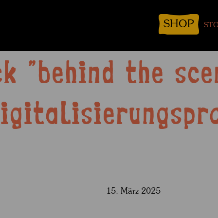
SHOP
STO
ck "behind the sce
igitalisierungspr
15. März 2025