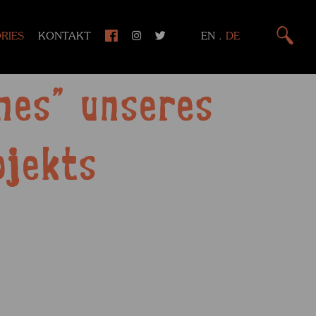
RIES
KONTAKT
EN
.
DE
nes" unseres
ojekts