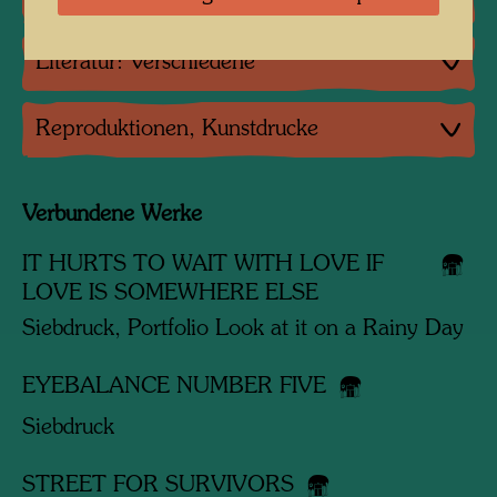
Literatur: Verschiedene
Reproduktionen, Kunstdrucke
Verbundene Werke
IT HURTS TO WAIT WITH LOVE IF
LOVE IS SOMEWHERE ELSE
Siebdruck, Portfolio Look at it on a Rainy Day
EYEBALANCE NUMBER FIVE
Siebdruck
STREET FOR SURVIVORS