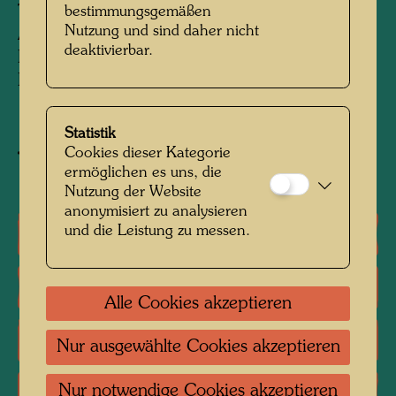
The Gerard L. Cafesjian Collection, Yerevan,
bestimmungsgemäßen
Nutzung und sind daher nicht
Armenia
deaktivierbar.
Peter Infeld Privatstiftung, Vienna
KunstHausWien, Vienna
Statistik
Cookies dieser Kategorie
Objekt zum Werk kaufen
ermöglichen es uns, die
Nutzung der Website
anonymisiert zu analysieren
und die Leistung zu messen.
Einzelausstellungen
Gruppenausstellungen
Alle Cookies akzeptieren
Literatur: Monographien
Nur ausgewählte Cookies akzeptieren
Nur notwendige Cookies akzeptieren
Literatur: Ausstellungskataloge