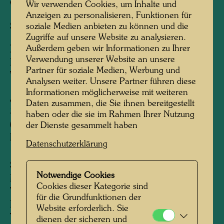
with Günter Dietz
Wir verwenden Cookies, um Inhalte und
Anzeigen zu personalisieren, Funktionen für
Studio:
Dietz Offizin
soziale Medien anbieten zu können und die
Zugriffe auf unsere Website zu analysieren.
Außerdem geben wir Informationen zu Ihrer
Nach Werk
699 DIE WOHNUNGEN
Verwendung unserer Website an unsere
HÄNGEN AN DER UNTERSEITE DER
Partner für soziale Medien, Werbung und
WIESEN, 1971
Analysen weiter. Unsere Partner führen diese
Informationen möglicherweise mit weiteren
Auflage:
Daten zusammen, die Sie ihnen bereitgestellt
3000, mechanisch nummeriert 1-3000/3000
haben oder die sie im Rahmen Ihrer Nutzung
(Prägestempel), davon 300 mit der Endzahl 9
der Dienste gesammelt haben
handschriftlich signiert und nummeriert
Datenschutzerklärung
Sammlung:
Notwendige Cookies
Muscarelle Museum of Art, Williamsburg,
Cookies dieser Kategorie sind
Virginia, USA
für die Grundfunktionen der
Private collection JOMA
Website erforderlich. Sie
Takamatsu City Museum of Art, Japan
dienen der sicheren und