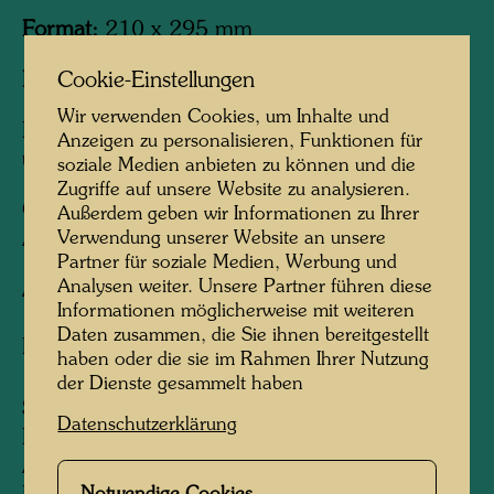
Format:
210 x 295 mm
Bild:
210 x 295 mm
Cookie-Einstellungen
Wir verwenden Cookies, um Inhalte und
Rotaprint Lithographie in Dunkelblau, Hellblau
Anzeigen zu personalisieren, Funktionen für
und Grün
soziale Medien anbieten zu können und die
Zugriffe auf unsere Website zu analysieren.
Gedruckt von:
Rotaprint Bürodruckmaschinen,
Außerdem geben wir Informationen zu Ihrer
Annagasse, Vienna, 1951
Verwendung unserer Website an unsere
Partner für soziale Medien, Werbung und
Analysen weiter. Unsere Partner führen diese
Auflage:
Informationen möglicherweise mit weiteren
100, signiert und nummeriert 1-100 auf dem
Daten zusammen, die Sie ihnen bereitgestellt
Einführungsblatt
haben oder die sie im Rahmen Ihrer Nutzung
der Dienste gesammelt haben
Sammlung:
Datenschutzerklärung
KunstHausWien, Vienna
Albertina, Vienna