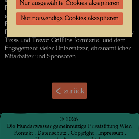
Jahren der Debatten wurde die Realisierung des
Nur ausgewählte Cookies akzeptieren
Projekts im Jahr 2015 durch ein Referendum
entschieden. Die Realisierung ist einer
Nur notwendige Cookies akzeptieren
Bürgerinitiative zu verdanken, die sich als
Prosper Northland Trust unter Ian Reeves, Barry
Trass und Trevor Griffiths formierte, und dem
Engagement vieler Unterstützer, ehrenamtlicher
Mitarbeiter und Sponsoren.
zurück
©
2026
Die Hundertwasser gemeinnützige Privatstiftung Wien
Kontakt
.
Datenschutz
.
Copyright
.
Impressum
.