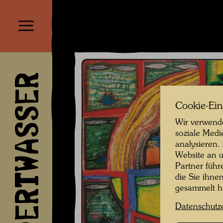
HUNDERTWASSER
Cookie-Ein
Wir verwende
soziale Medi
analysieren.
Website an u
Partner führ
die Sie ihne
gesammelt 
Datenschutz