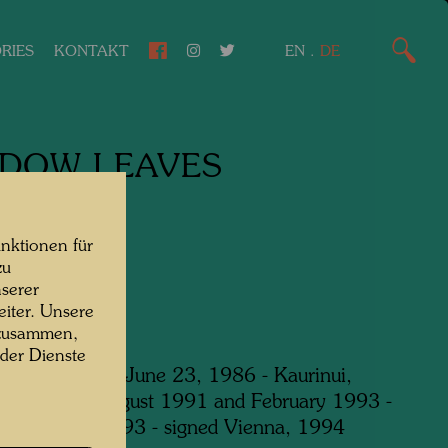
RIES
KONTAKT
EN
.
DE
DOW LEAVES
ERBLÄTTER
nktionen für
media
zu
serer
iter. Unsere
 zusammen,
 der Dienste
 in Wellington, June 23, 1986 - Kaurinui,
ouse, July - August 1991 and February 1993 -
 December 1993 - signed Vienna, 1994