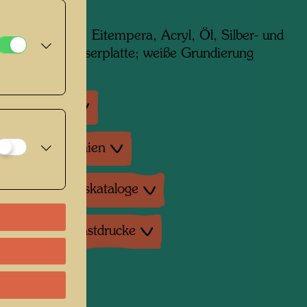
m x 370 mm
dia: Aquarell, Eitempera, Acryl, Öl, Silber- und
lage auf Hartfaserplatte; weiße Grundierung
ausstellungen
tur: Monographien
tur: Ausstellungskataloge
duktionen, Kunstdrucke